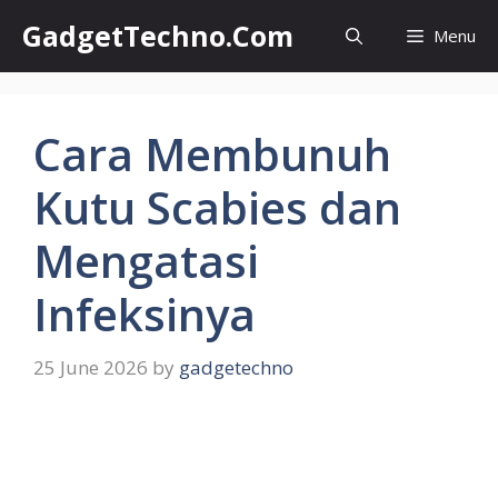
Skip
GadgetTechno.Com
Menu
to
content
Cara Membunuh
Kutu Scabies dan
Mengatasi
Infeksinya
25 June 2026
by
gadgetechno