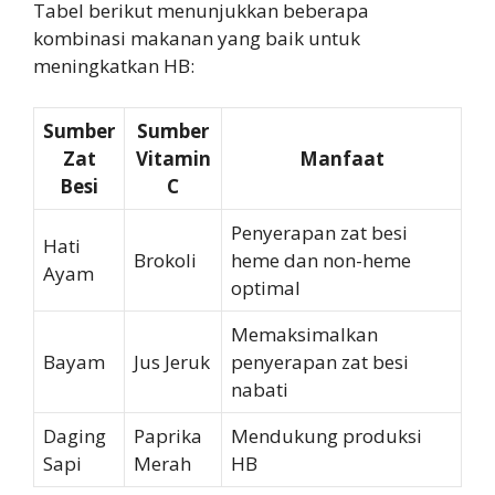
Tabel berikut menunjukkan beberapa
kombinasi makanan yang baik untuk
meningkatkan HB:
Sumber
Sumber
Zat
Vitamin
Manfaat
Besi
C
Penyerapan zat besi
Hati
Brokoli
heme dan non-heme
Ayam
optimal
Memaksimalkan
Bayam
Jus Jeruk
penyerapan zat besi
nabati
Daging
Paprika
Mendukung produksi
Sapi
Merah
HB