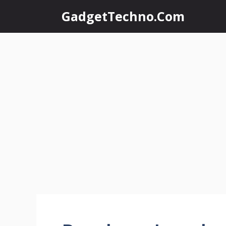
Skip
GadgetTechno.Com
to
content