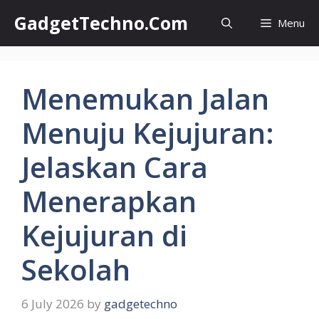
Skip
GadgetTechno.Com
Menu
to
content
Menemukan Jalan
Menuju Kejujuran:
Jelaskan Cara
Menerapkan
Kejujuran di
Sekolah
6 July 2026
by
gadgetechno