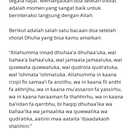
segala hajat. Memanjatkan doa setelah sholat
adalah momen yang sangat baik untuk
berinteraksi langsung dengan Allah.
Berikut adalah salah satu bacaan doa setelah
sholat Dhuha yang bisa kamu amalkan:
“Allahumma innad dhuhaa’a dhuhaa’uka, wal
bahaa’a bahaa’uka, wal jamaala jamaaluka, wal
quwwata quwwatuka, wal qudrota qudratuka,
wal ‘ishmata ‘ishmatuka. Allahumma in kaana
rizqii fis samaa’i fa anzilhu, wa in kaana fil ardhi
fa akhrijhu, wa in kaana mu’assaron fa yassirhu,
wa in kaana haraaman fa thahhirhu, wa in kaana
ba’iidan fa qarrbhu, bi haqqi dhuhaa’ika wa
bahaa’ika wa jamaalika wa quwwatika wa
qudratika, aatinii maa aataita ‘ibaadakash
shalihiin.”