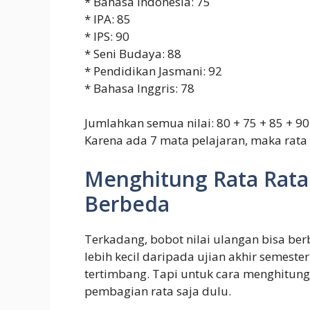
* Bahasa Indonesia: 75
* IPA: 85
* IPS: 90
* Seni Budaya: 88
* Pendidikan Jasmani: 92
* Bahasa Inggris: 78
Jumlahkan semua nilai: 80 + 75 + 85 + 90 
Karena ada 7 mata pelajaran, maka rata 
Menghitung Rata Rata
Berbeda
Terkadang, bobot nilai ulangan bisa be
lebih kecil daripada ujian akhir semeste
tertimbang. Tapi untuk cara menghitung n
pembagian rata saja dulu.