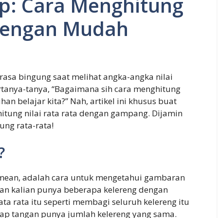
p: Cara Menghitung
 dengan Mudah
asa bingung saat melihat angka-angka nilai
rtanya-tanya, “Bagaimana sih cara menghitung
han belajar kita?” Nah, artikel ini khusus buat
tung nilai rata rata dengan gampang. Dijamin
tung rata-rata!
?
ut mean, adalah cara untuk mengetahui gambaran
n kalian punya beberapa kelereng dengan
ta rata itu seperti membagi seluruh kelereng itu
tiap tangan punya jumlah kelereng yang sama.