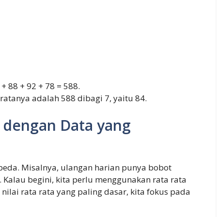
+ 88 + 92 + 78 = 588.
ratanya adalah 588 dibagi 7, yaitu 84.
 dengan Data yang
rbeda. Misalnya, ulangan harian punya bobot
r. Kalau begini, kita perlu menggunakan rata rata
ilai rata rata yang paling dasar, kita fokus pada