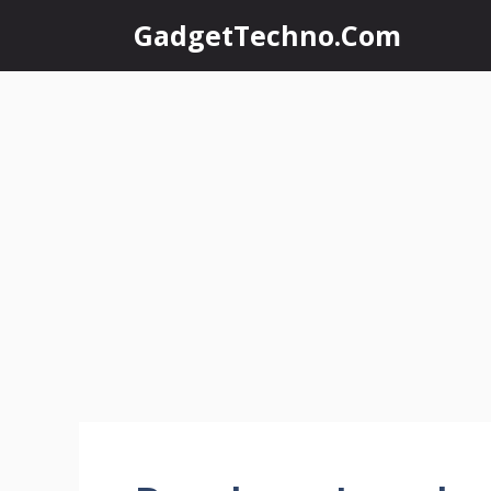
Skip
GadgetTechno.Com
to
content