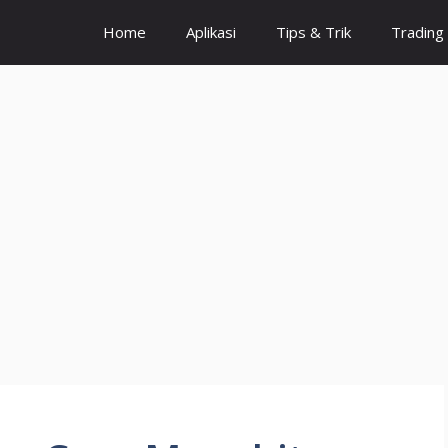
Home
Aplikasi
Tips & Trik
Trading