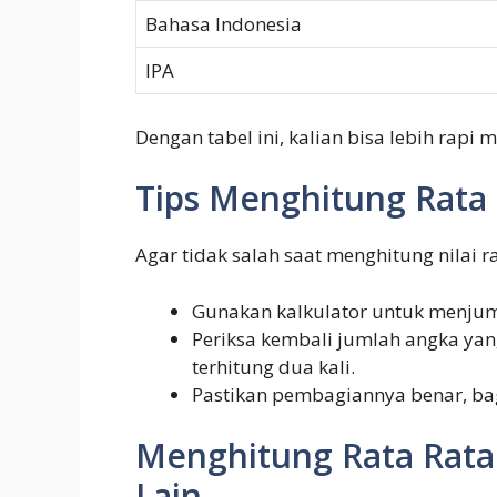
Bahasa Indonesia
IPA
Dengan tabel ini, kalian bisa lebih rapi 
Tips Menghitung Rata 
Agar tidak salah saat menghitung nilai r
Gunakan kalkulator untuk menjum
Periksa kembali jumlah angka yan
terhitung dua kali.
Pastikan pembagiannya benar, bag
Menghitung Rata Rata 
Lain