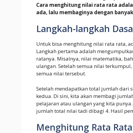
Cara menghitung nilai rata rata ada
ada, lalu membaginya dengan banyakn
Langkah-langkah Dasa
Untuk bisa menghitung nilai rata rata, 
Langkah pertama adalah mengumpulkan se
ratanya. Misalnya, nilai matematika, bah
ulangan. Setelah semua nilai terkumpul
semua nilai tersebut.
Setelah mendapatkan total jumlah dari s
kedua. Di sini, kita akan membagi jumla
pelajaran atau ulangan yang kita punya.
jumlah total nilai tadi dibagi 4. Hasil pe
Menghitung Rata Rata 