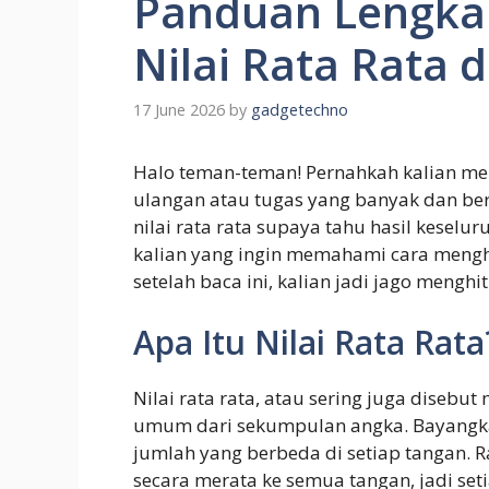
Panduan Lengka
Nilai Rata Rata
17 June 2026
by
gadgetechno
Halo teman-teman! Pernahkah kalian mer
ulangan atau tugas yang banyak dan be
nilai rata rata supaya tahu hasil keseluru
kalian yang ingin memahami cara menghi
setelah baca ini, kalian jadi jago menghi
Apa Itu Nilai Rata Rata
Nilai rata rata, atau sering juga diseb
umum dari sekumpulan angka. Bayangka
jumlah yang berbeda di setiap tangan. Ra
secara merata ke semua tangan, jadi se