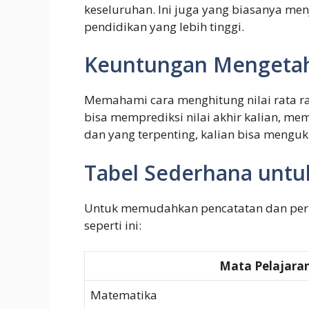
keseluruhan. Ini juga yang biasanya me
pendidikan yang lebih tinggi.
Keuntungan Mengetahu
Memahami cara menghitung nilai rata r
bisa memprediksi nilai akhir kalian, me
dan yang terpenting, kalian bisa menguk
Tabel Sederhana untuk
Untuk memudahkan pencatatan dan perh
seperti ini:
Mata Pelajara
Matematika