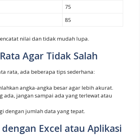
75
85
mencatat nilai dan tidak mudah lupa.
Rata Agar Tidak Salah
ata rata, ada beberapa tips sederhana:
lahkan angka-angka besar agar lebih akurat.
g ada, jangan sampai ada yang terlewat atau
i dengan jumlah data yang tepat.
dengan Excel atau Aplikasi