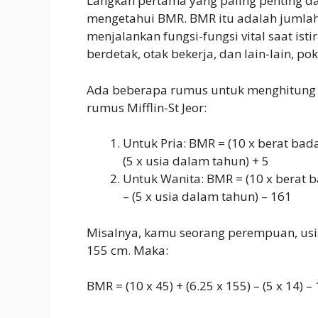
Langkah pertama yang paling penting da
mengetahui BMR. BMR itu adalah jumlah
menjalankan fungsi-fungsi vital saat isti
berdetak, otak bekerja, dan lain-lain, po
Ada beberapa rumus untuk menghitung
rumus Mifflin-St Jeor:
Untuk Pria: BMR = (10 x berat bad
(5 x usia dalam tahun) + 5
Untuk Wanita: BMR = (10 x berat b
– (5 x usia dalam tahun) – 161
Misalnya, kamu seorang perempuan, usia
155 cm. Maka:
BMR = (10 x 45) + (6.25 x 155) – (5 x 14) –