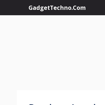
Skip
GadgetTechno.Com
to
content