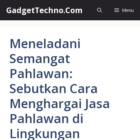
Skip
GadgetTechno.Com
Menu
to
content
Meneladani
Semangat
Pahlawan:
Sebutkan Cara
Menghargai Jasa
Pahlawan di
Lingkungan