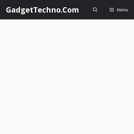
Skip
GadgetTechno.Com
Menu
to
content