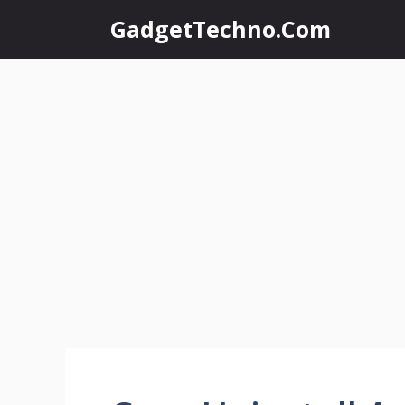
Skip
GadgetTechno.Com
to
content