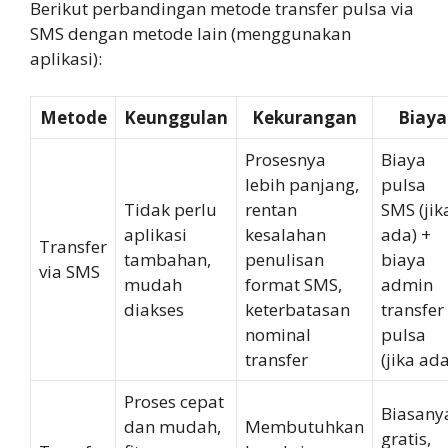
Berikut perbandingan metode transfer pulsa via
SMS dengan metode lain (menggunakan
aplikasi):
Metode
Keunggulan
Kekurangan
Biaya
Prosesnya
Biaya
lebih panjang,
pulsa
Tidak perlu
rentan
SMS (jik
aplikasi
kesalahan
ada) +
Transfer
tambahan,
penulisan
biaya
via SMS
mudah
format SMS,
admin
diakses
keterbatasan
transfer
nominal
pulsa
transfer
(jika ada
Proses cepat
Biasany
dan mudah,
Membutuhkan
gratis,