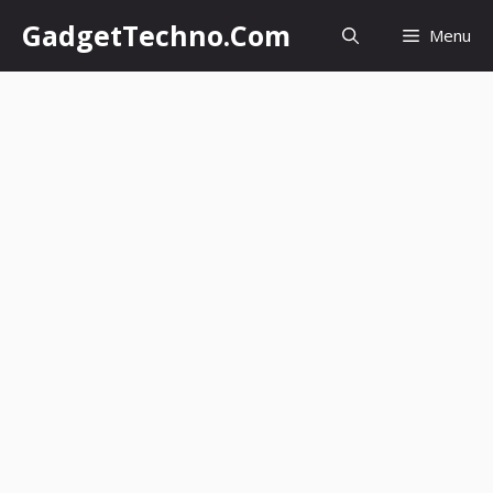
Skip
GadgetTechno.Com
Menu
to
content