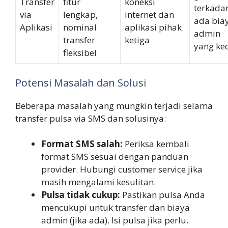
Transfer
fitur
koneksi
terkada
via
lengkap,
internet dan
ada bia
Aplikasi
nominal
aplikasi pihak
admin
transfer
ketiga
yang kec
fleksibel
Potensi Masalah dan Solusi
Beberapa masalah yang mungkin terjadi selama
transfer pulsa via SMS dan solusinya:
Format SMS salah:
Periksa kembali
format SMS sesuai dengan panduan
provider. Hubungi customer service jika
masih mengalami kesulitan.
Pulsa tidak cukup:
Pastikan pulsa Anda
mencukupi untuk transfer dan biaya
admin (jika ada). Isi pulsa jika perlu.