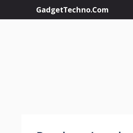
Skip
GadgetTechno.Com
to
content