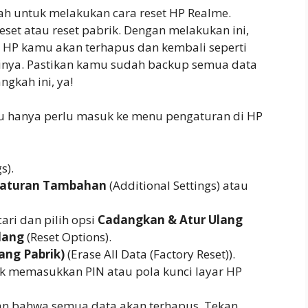
ah untuk melakukan cara reset HP Realme.
eset atau reset pabrik. Dengan melakukan ini,
 HP kamu akan terhapus dan kembali seperti
inya. Pastikan kamu sudah backup semua data
gkah ini, ya!
u hanya perlu masuk ke menu pengaturan di HP
s).
aturan Tambahan
(Additional Settings) atau
ri dan pilih opsi
Cadangkan & Atur Ulang
lang
(Reset Options).
ang Pabrik)
(Erase All Data (Factory Reset)).
 memasukkan PIN atau pola kunci layar HP
tan bahwa semua data akan terhapus. Tekan