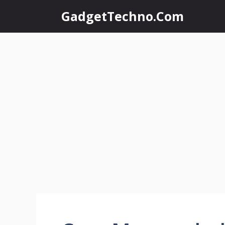
Skip
GadgetTechno.Com
to
content