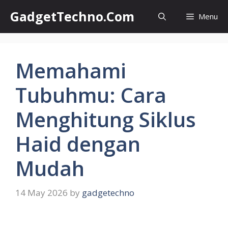
Skip
GadgetTechno.Com
Menu
to
content
Memahami
Tubuhmu: Cara
Menghitung Siklus
Haid dengan
Mudah
14 May 2026
by
gadgetechno