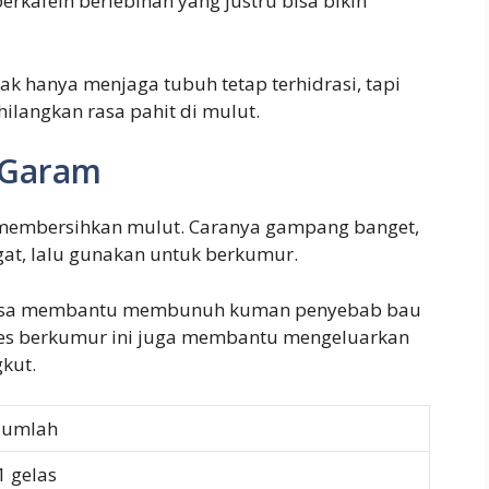
rkafein berlebihan yang justru bisa bikin
k hanya menjaga tubuh tetap terhidrasi, tapi
langkan rasa pahit di mulut.
 Garam
 membersihkan mulut. Caranya gampang banget,
gat, lalu gunakan untuk berkumur.
g bisa membantu membunuh kuman penyebab bau
oses berkumur ini juga membantu mengeluarkan
kut.
Jumlah
1 gelas