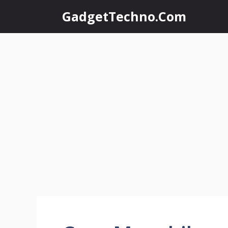
Skip
GadgetTechno.Com
to
content