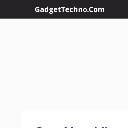
Skip
GadgetTechno.Com
to
content