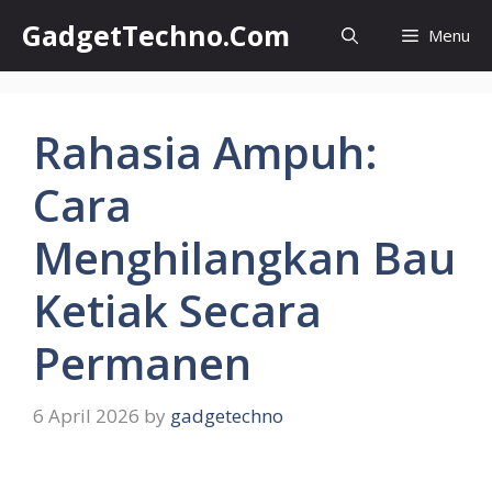
Skip
GadgetTechno.Com
Menu
to
content
Rahasia Ampuh:
Cara
Menghilangkan Bau
Ketiak Secara
Permanen
6 April 2026
by
gadgetechno