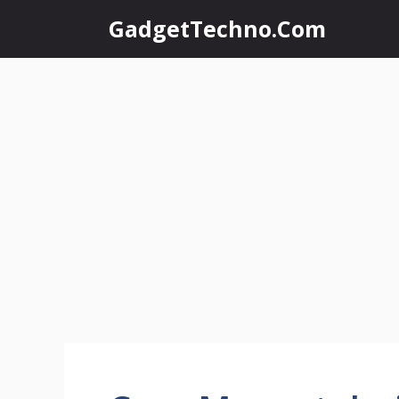
Skip
GadgetTechno.Com
to
content