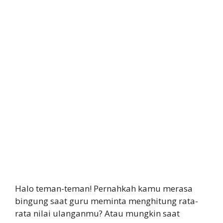
Halo teman-teman! Pernahkah kamu merasa
bingung saat guru meminta menghitung rata-
rata nilai ulanganmu? Atau mungkin saat