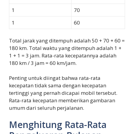
1
70
1
60
Total jarak yang ditempuh adalah 50 + 70 + 60 =
180 km. Total waktu yang ditempuh adalah 1 +
1 + 1 = 3 jam. Rata-rata kecepatannya adalah
180 km / 3 jam = 60 km/jam.
Penting untuk diingat bahwa rata-rata
kecepatan tidak sama dengan kecepatan
tertinggi yang pernah dicapai mobil tersebut.
Rata-rata kecepatan memberikan gambaran
umum dari seluruh perjalanan.
Menghitung Rata-Rata