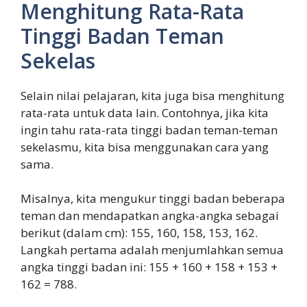
Menghitung Rata-Rata
Tinggi Badan Teman
Sekelas
Selain nilai pelajaran, kita juga bisa menghitung
rata-rata untuk data lain. Contohnya, jika kita
ingin tahu rata-rata tinggi badan teman-teman
sekelasmu, kita bisa menggunakan cara yang
sama.
Misalnya, kita mengukur tinggi badan beberapa
teman dan mendapatkan angka-angka sebagai
berikut (dalam cm): 155, 160, 158, 153, 162.
Langkah pertama adalah menjumlahkan semua
angka tinggi badan ini: 155 + 160 + 158 + 153 +
162 = 788.