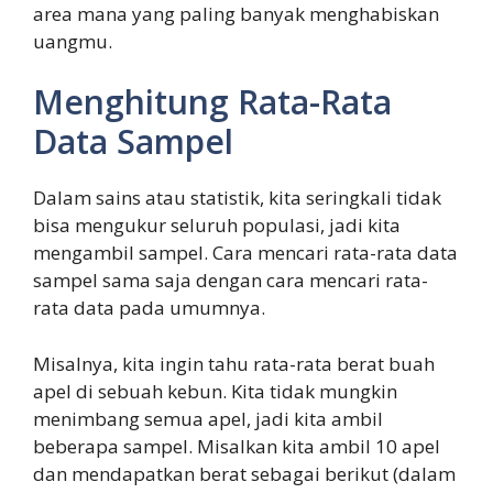
area mana yang paling banyak menghabiskan
uangmu.
Menghitung Rata-Rata
Data Sampel
Dalam sains atau statistik, kita seringkali tidak
bisa mengukur seluruh populasi, jadi kita
mengambil sampel. Cara mencari rata-rata data
sampel sama saja dengan cara mencari rata-
rata data pada umumnya.
Misalnya, kita ingin tahu rata-rata berat buah
apel di sebuah kebun. Kita tidak mungkin
menimbang semua apel, jadi kita ambil
beberapa sampel. Misalkan kita ambil 10 apel
dan mendapatkan berat sebagai berikut (dalam