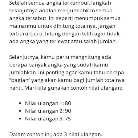
Setelah semua angka terkumpul, langkah
selanjutnya adalah menjumlahkan semua
angka tersebut. Ini seperti menumpuk semua
mainanmu untuk dihitung totalnya. Jangan
terburu-buru, hitung dengan teliti agar tidak
ada angka yang terlewat atau salah jumlah.
Selanjutnya, kamu perlu menghitung ada
berapa banyak angka yang sudah kamu
jumlahkan. Ini penting agar kamu tahu berapa
“bagian” yang akan kamu bagi jumlah totalnya
nanti. Mari kita gunakan contoh nilai ulangan:
Nilai ulangan 1: 80
Nilai ulangan 2: 90
Nilai ulangan 3: 75
Dalam contoh ini, ada 3 nilai ulangan.