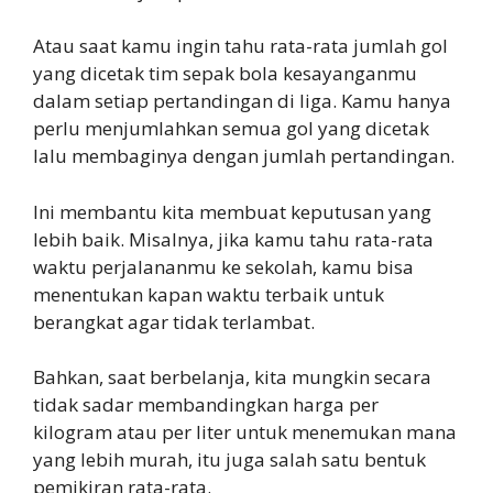
Atau saat kamu ingin tahu rata-rata jumlah gol
yang dicetak tim sepak bola kesayanganmu
dalam setiap pertandingan di liga. Kamu hanya
perlu menjumlahkan semua gol yang dicetak
lalu membaginya dengan jumlah pertandingan.
Ini membantu kita membuat keputusan yang
lebih baik. Misalnya, jika kamu tahu rata-rata
waktu perjalananmu ke sekolah, kamu bisa
menentukan kapan waktu terbaik untuk
berangkat agar tidak terlambat.
Bahkan, saat berbelanja, kita mungkin secara
tidak sadar membandingkan harga per
kilogram atau per liter untuk menemukan mana
yang lebih murah, itu juga salah satu bentuk
pemikiran rata-rata.