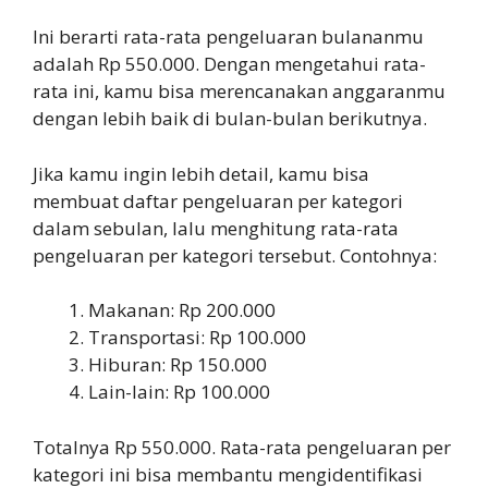
Ini berarti rata-rata pengeluaran bulananmu
adalah Rp 550.000. Dengan mengetahui rata-
rata ini, kamu bisa merencanakan anggaranmu
dengan lebih baik di bulan-bulan berikutnya.
Jika kamu ingin lebih detail, kamu bisa
membuat daftar pengeluaran per kategori
dalam sebulan, lalu menghitung rata-rata
pengeluaran per kategori tersebut. Contohnya:
Makanan: Rp 200.000
Transportasi: Rp 100.000
Hiburan: Rp 150.000
Lain-lain: Rp 100.000
Totalnya Rp 550.000. Rata-rata pengeluaran per
kategori ini bisa membantu mengidentifikasi