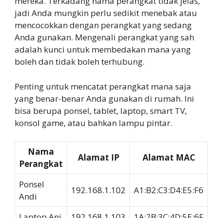
mereka. Terkadang nama perangkat tidak jelas,
jadi Anda mungkin perlu sedikit menebak atau
mencocokkan dengan perangkat yang sedang
Anda gunakan. Mengenali perangkat yang sah
adalah kunci untuk membedakan mana yang
boleh dan tidak boleh terhubung.
Penting untuk mencatat perangkat mana saja
yang benar-benar Anda gunakan di rumah. Ini
bisa berupa ponsel, tablet, laptop, smart TV,
konsol game, atau bahkan lampu pintar.
Nama
Alamat IP
Alamat MAC
Perangkat
Ponsel
192.168.1.102
A1:B2:C3:D4:E5:F6
Andi
Laptop Ani
192.168.1.103
1A:2B:3C:4D:5E:6F