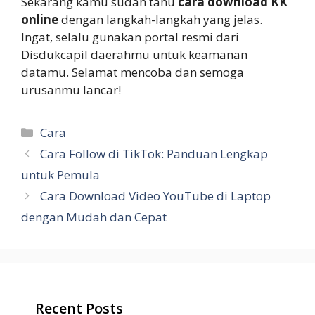
Sekarang kamu sudah tahu
cara download KK
online
dengan langkah-langkah yang jelas.
Ingat, selalu gunakan portal resmi dari
Disdukcapil daerahmu untuk keamanan
datamu. Selamat mencoba dan semoga
urusanmu lancar!
Categories
Cara
Cara Follow di TikTok: Panduan Lengkap
untuk Pemula
Cara Download Video YouTube di Laptop
dengan Mudah dan Cepat
Recent Posts