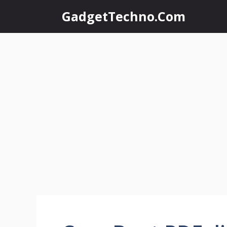
Skip
GadgetTechno.Com
to
content