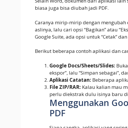
Selain Word, dokumen dari aplikasi lain s
biasa juga bisa diubah jadi PDF.
Caranya mirip-mirip dengan mengubah 
aslinya, lalu cari opsi “Bagikan” atau “Ek
Google Suite, ada opsi untuk “Cetak” d
Berikut beberapa contoh aplikasi dan 
Google Docs/Sheets/Slides:
Buka 
ekspor”, lalu “Simpan sebagai”, dan
Aplikasi Catatan:
Beberapa aplika
File ZIP/RAR:
Kalau kalian mau me
perlu diekstrak dulu isinya baru d
Menggunakan Goog
PDF
Siapa sangka, aplikasi yang sering 