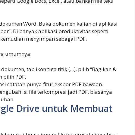
eperti Google Docs, Excel, atau bahkan file teks
dokumen Word. Buka dokumen kalian di aplikasi
spor”. Di banyak aplikasi produktivitas seperti
an kemudian menyimpan sebagai PDF.
cara umumnya:
dokumen, tap ikon tiga titik (…), pilih “Bagikan &
 pilih PDF.
si catatan punya fitur ekspor PDF bawaan.
ngubah isi file terkompresi jadi PDF, biasanya
iubah.
le Drive untuk Membuat
kita pakai buat simpan file ini ternyata juga bisa