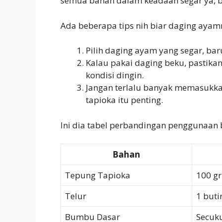
semua bahan dalam keadaan segar ya, b
Ada beberapa tips nih biar daging ayam
Pilih daging ayam yang segar, bar
Kalau pakai daging beku, pastika
kondisi dingin.
Jangan terlalu banyak memasukk
tapioka itu penting.
Ini dia tabel perbandingan penggunaan 
Bahan
Tepung Tapioka
100 gr
Telur
1 buti
Bumbu Dasar
Secuk