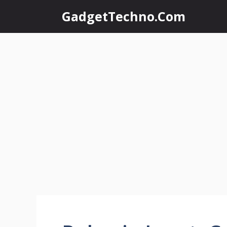
Skip
GadgetTechno.Com
to
content