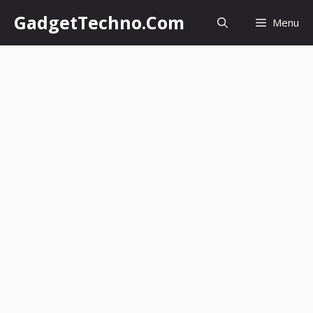
Skip
GadgetTechno.Com
Menu
to
content