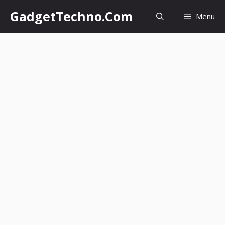
Skip
GadgetTechno.Com
Menu
to
content