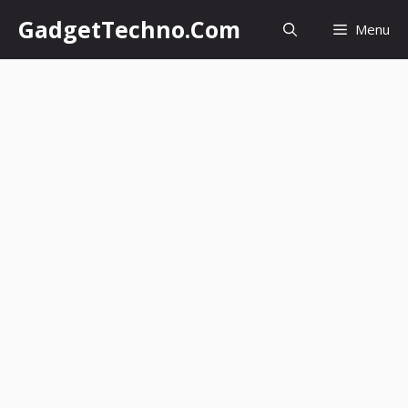
Skip
GadgetTechno.Com
Menu
to
content