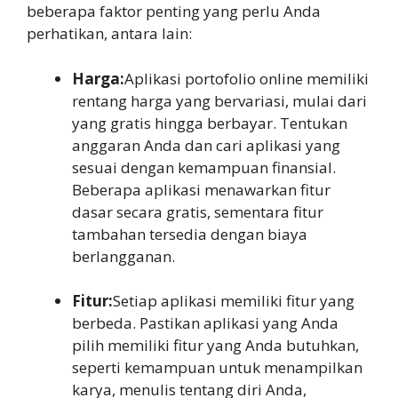
beberapa faktor penting yang perlu Anda
perhatikan, antara lain:
Harga:
Aplikasi portofolio online memiliki
rentang harga yang bervariasi, mulai dari
yang gratis hingga berbayar. Tentukan
anggaran Anda dan cari aplikasi yang
sesuai dengan kemampuan finansial.
Beberapa aplikasi menawarkan fitur
dasar secara gratis, sementara fitur
tambahan tersedia dengan biaya
berlangganan.
Fitur:
Setiap aplikasi memiliki fitur yang
berbeda. Pastikan aplikasi yang Anda
pilih memiliki fitur yang Anda butuhkan,
seperti kemampuan untuk menampilkan
karya, menulis tentang diri Anda,