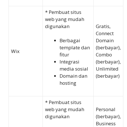
* Pembuat situs
web yang mudah
digunakan
Gratis,
Connect
Domain
Berbagai
(berbayar),
template dan
Wix
Combo
fitur
(berbayar),
Integrasi
Unlimited
media sosial
(berbayar)
Domain dan
hosting
* Pembuat situs
web yang mudah
Personal
digunakan
(berbayar),
Business