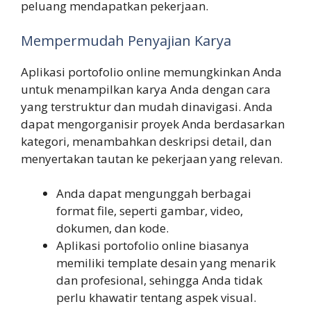
peluang mendapatkan pekerjaan.
Mempermudah Penyajian Karya
Aplikasi portofolio online memungkinkan Anda
untuk menampilkan karya Anda dengan cara
yang terstruktur dan mudah dinavigasi. Anda
dapat mengorganisir proyek Anda berdasarkan
kategori, menambahkan deskripsi detail, dan
menyertakan tautan ke pekerjaan yang relevan.
Anda dapat mengunggah berbagai
format file, seperti gambar, video,
dokumen, dan kode.
Aplikasi portofolio online biasanya
memiliki template desain yang menarik
dan profesional, sehingga Anda tidak
perlu khawatir tentang aspek visual.