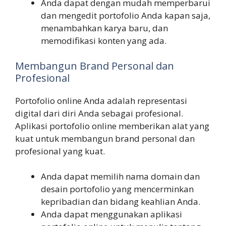
Anda dapat dengan mudah memperbarui
dan mengedit portofolio Anda kapan saja,
menambahkan karya baru, dan
memodifikasi konten yang ada.
Membangun Brand Personal dan
Profesional
Portofolio online Anda adalah representasi
digital dari diri Anda sebagai profesional.
Aplikasi portofolio online memberikan alat yang
kuat untuk membangun brand personal dan
profesional yang kuat.
Anda dapat memilih nama domain dan
desain portofolio yang mencerminkan
kepribadian dan bidang keahlian Anda.
Anda dapat menggunakan aplikasi