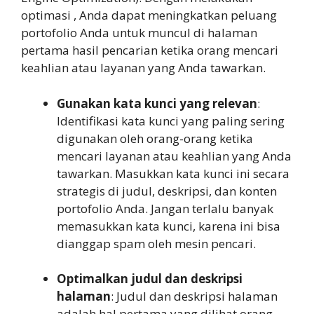
optimasi , Anda dapat meningkatkan peluang
portofolio Anda untuk muncul di halaman
pertama hasil pencarian ketika orang mencari
keahlian atau layanan yang Anda tawarkan.
Gunakan kata kunci yang relevan
:
Identifikasi kata kunci yang paling sering
digunakan oleh orang-orang ketika
mencari layanan atau keahlian yang Anda
tawarkan. Masukkan kata kunci ini secara
strategis di judul, deskripsi, dan konten
portofolio Anda. Jangan terlalu banyak
memasukkan kata kunci, karena ini bisa
dianggap spam oleh mesin pencari.
Optimalkan judul dan deskripsi
halaman
: Judul dan deskripsi halaman
adalah hal pertama yang dilihat orang