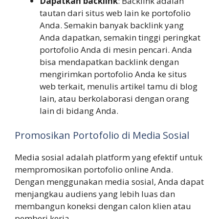
Dapatkan backlink
: Backlink adalah
tautan dari situs web lain ke portofolio
Anda. Semakin banyak backlink yang
Anda dapatkan, semakin tinggi peringkat
portofolio Anda di mesin pencari. Anda
bisa mendapatkan backlink dengan
mengirimkan portofolio Anda ke situs
web terkait, menulis artikel tamu di blog
lain, atau berkolaborasi dengan orang
lain di bidang Anda.
Promosikan Portofolio di Media Sosial
Media sosial adalah platform yang efektif untuk
mempromosikan portofolio online Anda.
Dengan menggunakan media sosial, Anda dapat
menjangkau audiens yang lebih luas dan
membangun koneksi dengan calon klien atau
pemberi kerja.