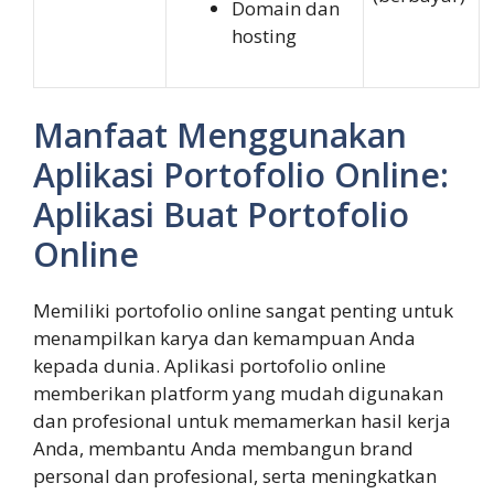
Domain dan
hosting
Manfaat Menggunakan
Aplikasi Portofolio Online:
Aplikasi Buat Portofolio
Online
Memiliki portofolio online sangat penting untuk
menampilkan karya dan kemampuan Anda
kepada dunia. Aplikasi portofolio online
memberikan platform yang mudah digunakan
dan profesional untuk memamerkan hasil kerja
Anda, membantu Anda membangun brand
personal dan profesional, serta meningkatkan