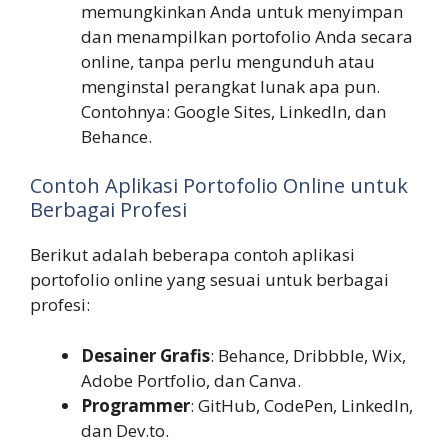
memungkinkan Anda untuk menyimpan
dan menampilkan portofolio Anda secara
online, tanpa perlu mengunduh atau
menginstal perangkat lunak apa pun.
Contohnya: Google Sites, LinkedIn, dan
Behance.
Contoh Aplikasi Portofolio Online untuk
Berbagai Profesi
Berikut adalah beberapa contoh aplikasi
portofolio online yang sesuai untuk berbagai
profesi:
Desainer Grafis
: Behance, Dribbble, Wix,
Adobe Portfolio, dan Canva.
Programmer
: GitHub, CodePen, LinkedIn,
dan Dev.to.