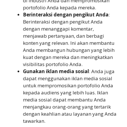
di industri Anda dan mempromosikan
portofolio Anda kepada mereka.
Berinteraksi dengan pengikut Anda
:
Berinteraksi dengan pengikut Anda
dengan menanggapi komentar,
menjawab pertanyaan, dan berbagi
konten yang relevan. Ini akan membantu
Anda membangun hubungan yang lebih
kuat dengan mereka dan meningkatkan
visibilitas portofolio Anda.
Gunakan iklan media sosial
: Anda juga
dapat menggunakan iklan media sosial
untuk mempromosikan portofolio Anda
kepada audiens yang lebih luas. Iklan
media sosial dapat membantu Anda
menjangkau orang-orang yang tertarik
dengan keahlian atau layanan yang Anda
tawarkan.