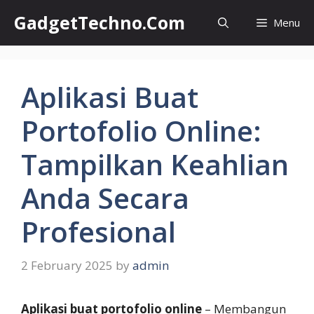
Skip
GadgetTechno.Com
Menu
to
content
Aplikasi Buat
Portofolio Online:
Tampilkan Keahlian
Anda Secara
Profesional
2 February 2025
by
admin
Aplikasi buat portofolio online
– Membangun