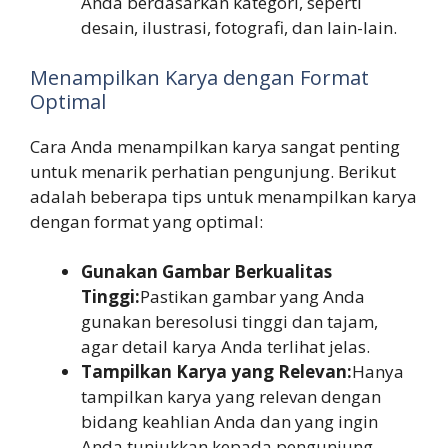
Anda berdasarkan kategori, seperti
desain, ilustrasi, fotografi, dan lain-lain.
Menampilkan Karya dengan Format
Optimal
Cara Anda menampilkan karya sangat penting
untuk menarik perhatian pengunjung. Berikut
adalah beberapa tips untuk menampilkan karya
dengan format yang optimal:
Gunakan Gambar Berkualitas
Tinggi:
Pastikan gambar yang Anda
gunakan beresolusi tinggi dan tajam,
agar detail karya Anda terlihat jelas.
Tampilkan Karya yang Relevan:
Hanya
tampilkan karya yang relevan dengan
bidang keahlian Anda dan yang ingin
Anda tunjukkan kepada pengunjung.