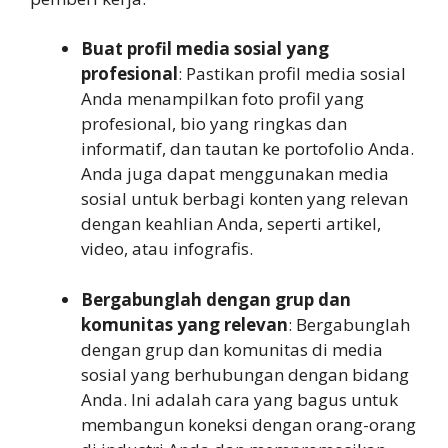
Buat profil media sosial yang
profesional
: Pastikan profil media sosial
Anda menampilkan foto profil yang
profesional, bio yang ringkas dan
informatif, dan tautan ke portofolio Anda.
Anda juga dapat menggunakan media
sosial untuk berbagi konten yang relevan
dengan keahlian Anda, seperti artikel,
video, atau infografis.
Bergabunglah dengan grup dan
komunitas yang relevan
: Bergabunglah
dengan grup dan komunitas di media
sosial yang berhubungan dengan bidang
Anda. Ini adalah cara yang bagus untuk
membangun koneksi dengan orang-orang