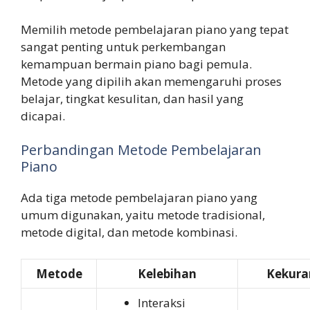
Memilih metode pembelajaran piano yang tepat
sangat penting untuk perkembangan
kemampuan bermain piano bagi pemula.
Metode yang dipilih akan memengaruhi proses
belajar, tingkat kesulitan, dan hasil yang
dicapai.
Perbandingan Metode Pembelajaran
Piano
Ada tiga metode pembelajaran piano yang
umum digunakan, yaitu metode tradisional,
metode digital, dan metode kombinasi.
Metode
Kelebihan
Kekura
Interaksi