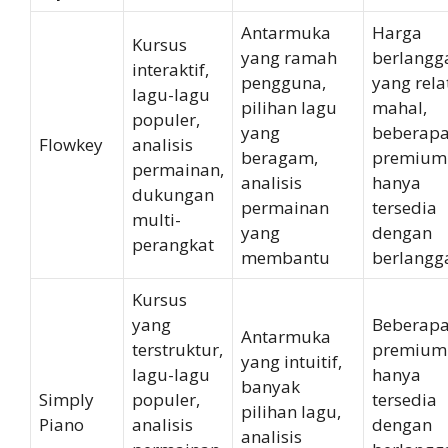
Antarmuka
Harga
Kursus
yang ramah
berlangg
interaktif,
pengguna,
yang relat
lagu-lagu
pilihan lagu
mahal,
populer,
yang
beberapa 
Flowkey
analisis
beragam,
premium
permainan,
analisis
hanya
dukungan
permainan
tersedia
multi-
yang
dengan
perangkat
membantu
berlangg
Kursus
yang
Beberapa 
Antarmuka
terstruktur,
premium
yang intuitif,
lagu-lagu
hanya
banyak
Simply
populer,
tersedia
pilihan lagu,
Piano
analisis
dengan
analisis