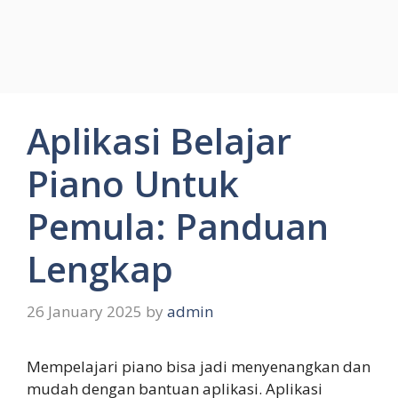
Aplikasi Belajar
Piano Untuk
Pemula: Panduan
Lengkap
26 January 2025
by
admin
Mempelajari piano bisa jadi menyenangkan dan
mudah dengan bantuan aplikasi. Aplikasi