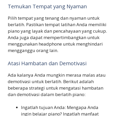
Temukan Tempat yang Nyaman
Pilih tempat yang tenang dan nyaman untuk
berlatih. Pastikan tempat latihan Anda memiliki
piano yang layak dan pencahayaan yang cukup.
Anda juga dapat mempertimbangkan untuk
menggunakan headphone untuk menghindari
mengganggu orang lain.
Atasi Hambatan dan Demotivasi
Ada kalanya Anda mungkin merasa malas atau
demotivasi untuk berlatih. Berikut adalah
beberapa strategi untuk mengatasi hambatan
dan demotivasi dalam berlatih piano:
Ingatlah tujuan Anda: Mengapa Anda
ingin belajar piano? Ingatlah manfaat