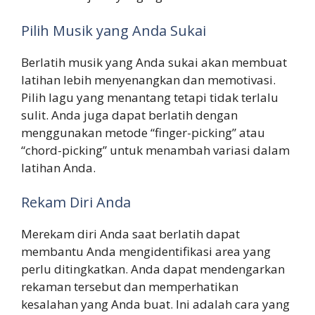
Pilih Musik yang Anda Sukai
Berlatih musik yang Anda sukai akan membuat
latihan lebih menyenangkan dan memotivasi.
Pilih lagu yang menantang tetapi tidak terlalu
sulit. Anda juga dapat berlatih dengan
menggunakan metode “finger-picking” atau
“chord-picking” untuk menambah variasi dalam
latihan Anda.
Rekam Diri Anda
Merekam diri Anda saat berlatih dapat
membantu Anda mengidentifikasi area yang
perlu ditingkatkan. Anda dapat mendengarkan
rekaman tersebut dan memperhatikan
kesalahan yang Anda buat. Ini adalah cara yang