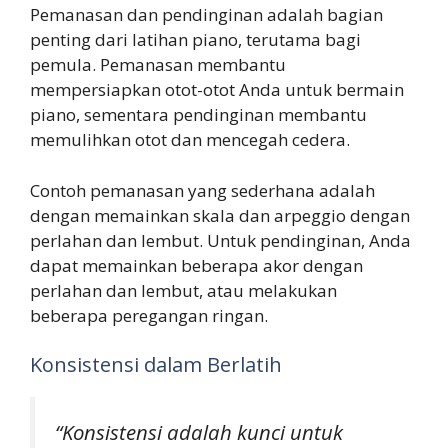
Pemanasan dan pendinginan adalah bagian
penting dari latihan piano, terutama bagi
pemula. Pemanasan membantu
mempersiapkan otot-otot Anda untuk bermain
piano, sementara pendinginan membantu
memulihkan otot dan mencegah cedera.
Contoh pemanasan yang sederhana adalah
dengan memainkan skala dan arpeggio dengan
perlahan dan lembut. Untuk pendinginan, Anda
dapat memainkan beberapa akor dengan
perlahan dan lembut, atau melakukan
beberapa peregangan ringan.
Konsistensi dalam Berlatih
“Konsistensi adalah kunci untuk