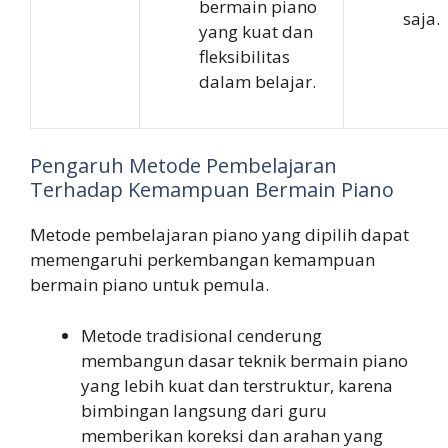
bermain piano
saja.
yang kuat dan
fleksibilitas
dalam belajar.
Pengaruh Metode Pembelajaran
Terhadap Kemampuan Bermain Piano
Metode pembelajaran piano yang dipilih dapat
memengaruhi perkembangan kemampuan
bermain piano untuk pemula.
Metode tradisional cenderung
membangun dasar teknik bermain piano
yang lebih kuat dan terstruktur, karena
bimbingan langsung dari guru
memberikan koreksi dan arahan yang