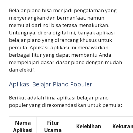
Belajar piano bisa menjadi pengalaman yang
menyenangkan dan bermanfaat, namun
memulai dari nol bisa terasa menakutkan.
Untungnya, di era digital ini, banyak aplikasi
belajar piano yang dirancang khusus untuk
pemula. Aplikasi-aplikasi ini menawarkan
berbagai fitur yang dapat membantu Anda
mempelajari dasar-dasar piano dengan mudah
dan efektif.
Aplikasi Belajar Piano Populer
Berikut adalah lima aplikasi belajar piano
populer yang direkomendasikan untuk pemula:
Nama
Fitur
Kelebihan
Kekura
Aplikasi
Utama