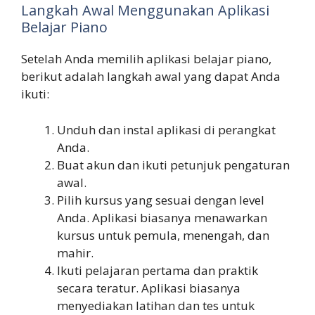
Langkah Awal Menggunakan Aplikasi
Belajar Piano
Setelah Anda memilih aplikasi belajar piano,
berikut adalah langkah awal yang dapat Anda
ikuti:
Unduh dan instal aplikasi di perangkat
Anda.
Buat akun dan ikuti petunjuk pengaturan
awal.
Pilih kursus yang sesuai dengan level
Anda. Aplikasi biasanya menawarkan
kursus untuk pemula, menengah, dan
mahir.
Ikuti pelajaran pertama dan praktik
secara teratur. Aplikasi biasanya
menyediakan latihan dan tes untuk