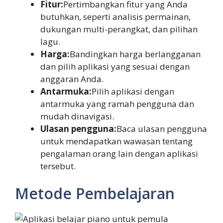
Fitur:
Pertimbangkan fitur yang Anda
butuhkan, seperti analisis permainan,
dukungan multi-perangkat, dan pilihan
lagu.
Harga:
Bandingkan harga berlangganan
dan pilih aplikasi yang sesuai dengan
anggaran Anda.
Antarmuka:
Pilih aplikasi dengan
antarmuka yang ramah pengguna dan
mudah dinavigasi.
Ulasan pengguna:
Baca ulasan pengguna
untuk mendapatkan wawasan tentang
pengalaman orang lain dengan aplikasi
tersebut.
Metode Pembelajaran