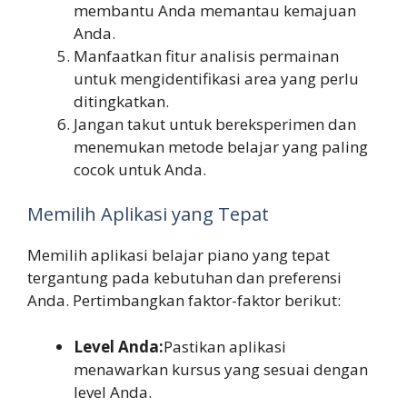
membantu Anda memantau kemajuan
Anda.
Manfaatkan fitur analisis permainan
untuk mengidentifikasi area yang perlu
ditingkatkan.
Jangan takut untuk bereksperimen dan
menemukan metode belajar yang paling
cocok untuk Anda.
Memilih Aplikasi yang Tepat
Memilih aplikasi belajar piano yang tepat
tergantung pada kebutuhan dan preferensi
Anda. Pertimbangkan faktor-faktor berikut:
Level Anda:
Pastikan aplikasi
menawarkan kursus yang sesuai dengan
level Anda.