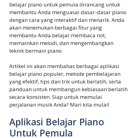
belajar piano untuk pemula dirancang untuk
membantu Anda menguasai dasar-dasar piano
dengan cara yang interaktif dan menarik. Anda
akan menemukan berbagai fitur yang
membantu Anda belajar membaca not,
memainkan melodi, dan mengembangkan
teknik bermain piano.
Artikel ini akan membahas berbagai aplikasi
belajar piano populer, metode pembelajaran
yang efektif, tips dan trik untuk berlatih, serta
panduan untuk membangun kebiasaan berlatih
secara konsisten. Siap untuk memulai
perjalanan musik Anda? Mari kita mulai!
Aplikasi Belajar Piano
Untuk Pemula