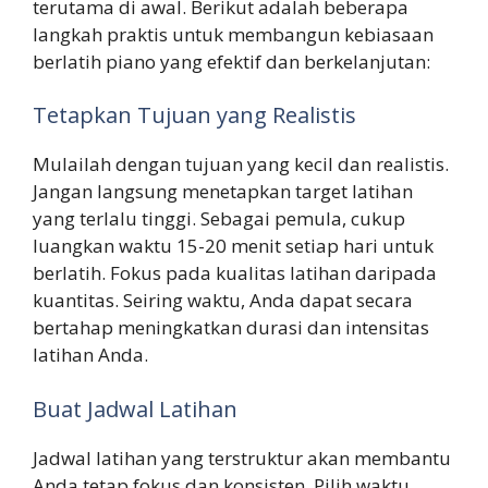
terutama di awal. Berikut adalah beberapa
langkah praktis untuk membangun kebiasaan
berlatih piano yang efektif dan berkelanjutan:
Tetapkan Tujuan yang Realistis
Mulailah dengan tujuan yang kecil dan realistis.
Jangan langsung menetapkan target latihan
yang terlalu tinggi. Sebagai pemula, cukup
luangkan waktu 15-20 menit setiap hari untuk
berlatih. Fokus pada kualitas latihan daripada
kuantitas. Seiring waktu, Anda dapat secara
bertahap meningkatkan durasi dan intensitas
latihan Anda.
Buat Jadwal Latihan
Jadwal latihan yang terstruktur akan membantu
Anda tetap fokus dan konsisten. Pilih waktu