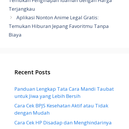
Temukan Penginapan Idaman dengan Harga
Terjangkau
Aplikasi Nonton Anime Legal Gratis:
Temukan Hiburan Jepang Favoritmu Tanpa
Biaya
Recent Posts
Panduan Lengkap Tata Cara Mandi Taubat
untuk Jiwa yang Lebih Bersih
Cara Cek BPJS Kesehatan Aktif atau Tidak
dengan Mudah
Cara Cek HP Disadap dan Menghindarinya