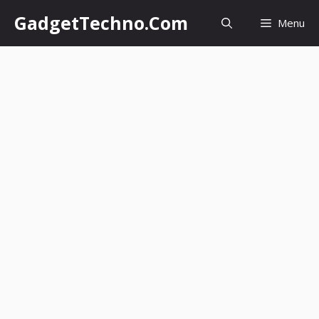
Skip
GadgetTechno.Com
Menu
to
content