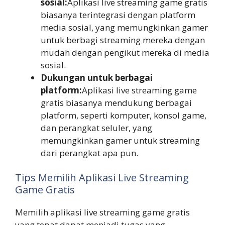
sosial:
Aplikasi live streaming game gratis
biasanya terintegrasi dengan platform
media sosial, yang memungkinkan gamer
untuk berbagi streaming mereka dengan
mudah dengan pengikut mereka di media
sosial.
Dukungan untuk berbagai
platform:
Aplikasi live streaming game
gratis biasanya mendukung berbagai
platform, seperti komputer, konsol game,
dan perangkat seluler, yang
memungkinkan gamer untuk streaming
dari perangkat apa pun.
Tips Memilih Aplikasi Live Streaming
Game Gratis
Memilih aplikasi live streaming game gratis
yang tepat dapat menjadi tugas yang