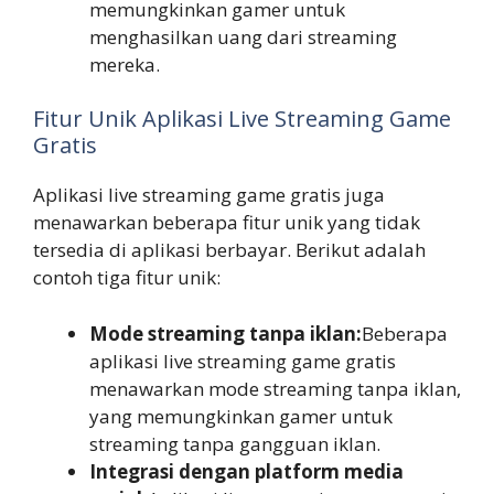
memungkinkan gamer untuk
menghasilkan uang dari streaming
mereka.
Fitur Unik Aplikasi Live Streaming Game
Gratis
Aplikasi live streaming game gratis juga
menawarkan beberapa fitur unik yang tidak
tersedia di aplikasi berbayar. Berikut adalah
contoh tiga fitur unik:
Mode streaming tanpa iklan:
Beberapa
aplikasi live streaming game gratis
menawarkan mode streaming tanpa iklan,
yang memungkinkan gamer untuk
streaming tanpa gangguan iklan.
Integrasi dengan platform media