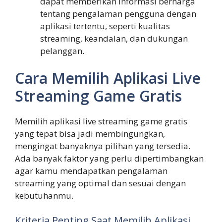
dapat memberikan informasi berharga
tentang pengalaman pengguna dengan
aplikasi tertentu, seperti kualitas
streaming, keandalan, dan dukungan
pelanggan.
Cara Memilih Aplikasi Live
Streaming Game Gratis
Memilih aplikasi live streaming game gratis
yang tepat bisa jadi membingungkan,
mengingat banyaknya pilihan yang tersedia.
Ada banyak faktor yang perlu dipertimbangkan
agar kamu mendapatkan pengalaman
streaming yang optimal dan sesuai dengan
kebutuhanmu.
Kriteria Penting Saat Memilih Aplikasi