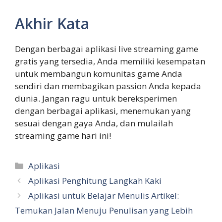
Akhir Kata
Dengan berbagai aplikasi live streaming game
gratis yang tersedia, Anda memiliki kesempatan
untuk membangun komunitas game Anda
sendiri dan membagikan passion Anda kepada
dunia. Jangan ragu untuk bereksperimen
dengan berbagai aplikasi, menemukan yang
sesuai dengan gaya Anda, dan mulailah
streaming game hari ini!
Categories
Aplikasi
Aplikasi Penghitung Langkah Kaki
Aplikasi untuk Belajar Menulis Artikel:
Temukan Jalan Menuju Penulisan yang Lebih