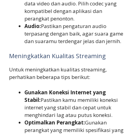
data video dan audio. Pilih codec yang
kompatibel dengan aplikasi dan
perangkat penonton.
Audio:
Pastikan pengaturan audio
terpasang dengan baik, agar suara game
dan suaramu terdengar jelas dan jernih.
Meningkatkan Kualitas Streaming
Untuk meningkatkan kualitas streaming,
perhatikan beberapa tips berikut:
Gunakan Koneksi Internet yang
Stabil:
Pastikan kamu memiliki koneksi
internet yang stabil dan cepat untuk
menghindari lag atau putus koneksi.
Optimalkan Perangkat:
Gunakan
perangkat yang memiliki spesifikasi yang