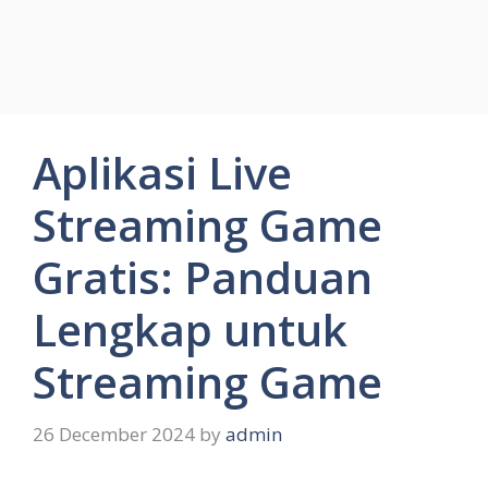
Aplikasi Live
Streaming Game
Gratis: Panduan
Lengkap untuk
Streaming Game
26 December 2024
by
admin