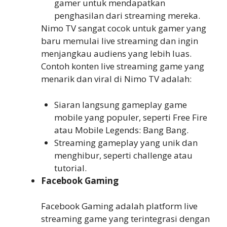
gamer untuk mendapatkan
penghasilan dari streaming mereka.
Nimo TV sangat cocok untuk gamer yang
baru memulai live streaming dan ingin
menjangkau audiens yang lebih luas.
Contoh konten live streaming game yang
menarik dan viral di Nimo TV adalah:
Siaran langsung gameplay game
mobile yang populer, seperti Free Fire
atau Mobile Legends: Bang Bang.
Streaming gameplay yang unik dan
menghibur, seperti challenge atau
tutorial.
Facebook Gaming
Facebook Gaming adalah platform live
streaming game yang terintegrasi dengan