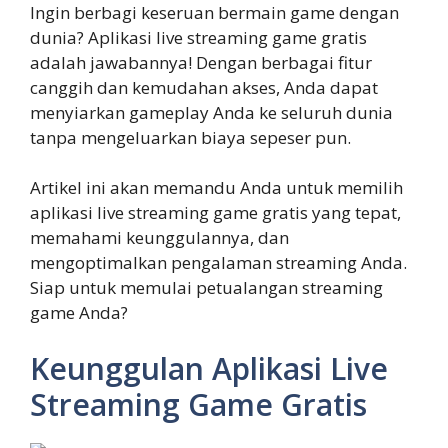
Ingin berbagi keseruan bermain game dengan
dunia? Aplikasi live streaming game gratis
adalah jawabannya! Dengan berbagai fitur
canggih dan kemudahan akses, Anda dapat
menyiarkan gameplay Anda ke seluruh dunia
tanpa mengeluarkan biaya sepeser pun.
Artikel ini akan memandu Anda untuk memilih
aplikasi live streaming game gratis yang tepat,
memahami keunggulannya, dan
mengoptimalkan pengalaman streaming Anda.
Siap untuk memulai petualangan streaming
game Anda?
Keunggulan Aplikasi Live
Streaming Game Gratis