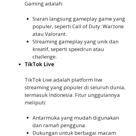
Gaming adalah:
Siaran langsung gameplay game yang
populer, seperti Call of Duty: Warzone
atau Valorant.
Streaming gameplay yang unik dan
kreatif, seperti speedrun atau
challenge.
TikTok Live
TikTok Live adalah platform live
streaming yang populer di seluruh dunia,
termasuk Indonesia. Fitur unggulannya
meliputi:
Antarmuka yang mudah digunakan
dan ramah pengguna.
Dukungan untuk berbagai macam