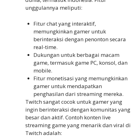
unggulannya meliputi:
Fitur chat yang interaktif,
memungkinkan gamer untuk
berinteraksi dengan penonton secara
real-time.
Dukungan untuk berbagai macam
game, termasuk game PC, konsol, dan
mobile.
Fitur monetisasi yang memungkinkan
gamer untuk mendapatkan
penghasilan dari streaming mereka.
Twitch sangat cocok untuk gamer yang
ingin berinteraksi dengan komunitas yang
besar dan aktif. Contoh konten live
streaming game yang menarik dan viral di
Twitch adalah: