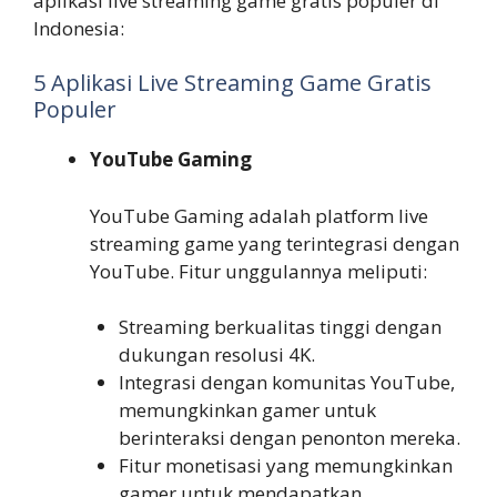
aplikasi live streaming game gratis populer di
Indonesia:
5 Aplikasi Live Streaming Game Gratis
Populer
YouTube Gaming
YouTube Gaming adalah platform live
streaming game yang terintegrasi dengan
YouTube. Fitur unggulannya meliputi:
Streaming berkualitas tinggi dengan
dukungan resolusi 4K.
Integrasi dengan komunitas YouTube,
memungkinkan gamer untuk
berinteraksi dengan penonton mereka.
Fitur monetisasi yang memungkinkan
gamer untuk mendapatkan