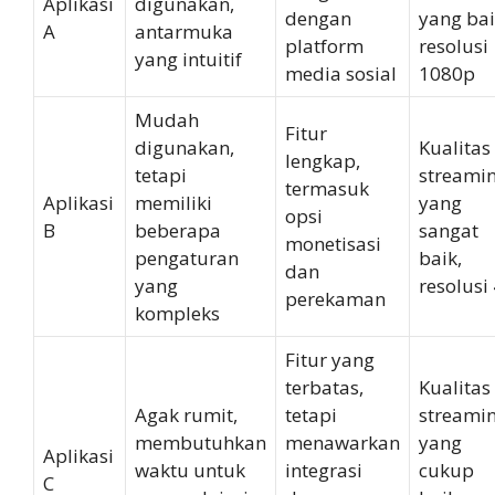
Aplikasi
digunakan,
dengan
yang bai
A
antarmuka
platform
resolusi
yang intuitif
media sosial
1080p
Mudah
Fitur
digunakan,
Kualitas
lengkap,
tetapi
streami
termasuk
Aplikasi
memiliki
yang
opsi
B
beberapa
sangat
monetisasi
pengaturan
baik,
dan
yang
resolusi
perekaman
kompleks
Fitur yang
terbatas,
Kualitas
Agak rumit,
tetapi
streami
membutuhkan
menawarkan
yang
Aplikasi
waktu untuk
integrasi
cukup
C