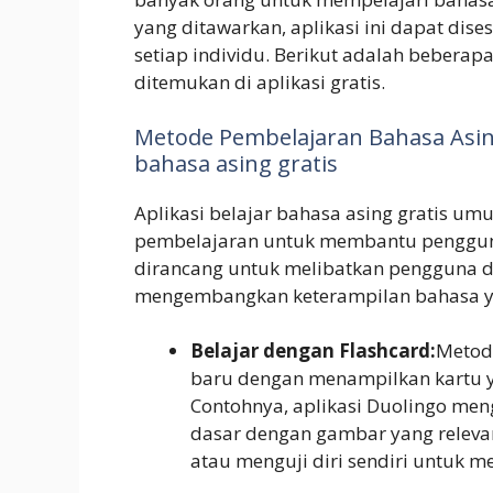
yang ditawarkan, aplikasi ini dapat dis
setiap individu. Berikut adalah beber
ditemukan di aplikasi gratis.
Metode Pembelajaran Bahasa Asing d
bahasa asing gratis
Aplikasi belajar bahasa asing gratis 
pembelajaran untuk membantu pengguna
dirancang untuk melibatkan pengguna 
mengembangkan keterampilan bahasa y
Belajar dengan Flashcard:
Metod
baru dengan menampilkan kartu ya
Contohnya, aplikasi Duolingo me
dasar dengan gambar yang releva
atau menguji diri sendiri untuk