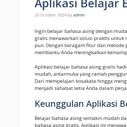
Aplikasi Belajar
20 October 2024
by
admin
Ingin belajar bahasa asing dengan mudah
gratis menawarkan solusi praktis untu
pun. Dengan beragam fitur dan metode p
membantu Anda meningkatkan kemampua
Aplikasi belajar bahasa asing gratis had
mudah, antarmuka yang ramah pengguna,
Dari mempelajari kosakata hingga meng
menjadi sahabat setia Anda dalam perja
Keunggulan Aplikasi Be
Belajar bahasa asing semakin mudah dan
bahasa asing gratis. Aplikasi ini menaw