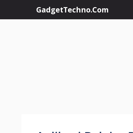
Skip
GadgetTechno.Com
to
content