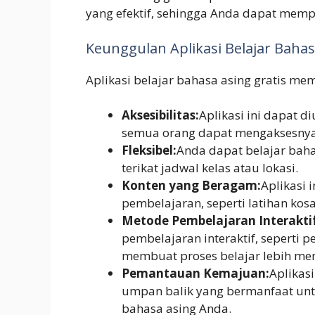
yang efektif, sehingga Anda dapat memp
Keunggulan Aplikasi Belajar Bahas
Aplikasi belajar bahasa asing gratis mem
Aksesibilitas:
Aplikasi ini dapat d
semua orang dapat mengaksesnya
Fleksibel:
Anda dapat belajar bah
terikat jadwal kelas atau lokasi.
Konten yang Beragam:
Aplikasi
pembelajaran, seperti latihan kosa
Metode Pembelajaran Interaktif
pembelajaran interaktif, seperti 
membuat proses belajar lebih me
Pemantauan Kemajuan:
Aplikas
umpan balik yang bermanfaat u
bahasa asing Anda.