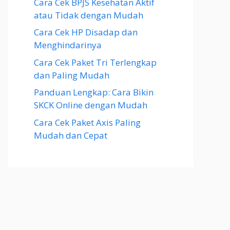
Cara Cek BPJS Kesehatan Aktif
atau Tidak dengan Mudah
Cara Cek HP Disadap dan
Menghindarinya
Cara Cek Paket Tri Terlengkap
dan Paling Mudah
Panduan Lengkap: Cara Bikin
SKCK Online dengan Mudah
Cara Cek Paket Axis Paling
Mudah dan Cepat