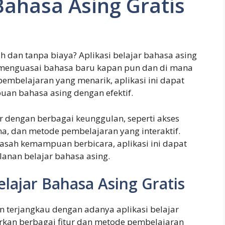
 Bahasa Asing Gratis
 dan tanpa biaya? Aplikasi belajar bahasa asing
k menguasai bahasa baru kapan pun dan di mana
embelajaran yang menarik, aplikasi ini dapat
n bahasa asing dengan efektif.
ir dengan berbagai keunggulan, seperti akses
 dan metode pembelajaran yang interaktif.
asah kemampuan berbicara, aplikasi ini dapat
lanan belajar bahasa asing.
lajar Bahasa Asing Gratis
 terjangkau dengan adanya aplikasi belajar
arkan berbagai fitur dan metode pembelajaran