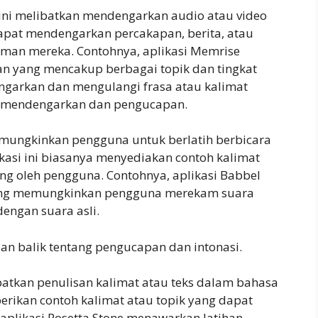
ini melibatkan mendengarkan audio atau video
apat mendengarkan percakapan, berita, atau
man mereka. Contohnya, aplikasi Memrise
 yang mencakup berbagai topik dan tingkat
ngarkan dan mengulangi frasa atau kalimat
mendengarkan dan pengucapan.
mungkinkan pengguna untuk berlatih berbicara
kasi ini biasanya menyediakan contoh kalimat
ng oleh pengguna. Contohnya, aplikasi Babbel
yang memungkinkan pengguna merekam suara
ngan suara asli.
an balik tentang pengucapan dan intonasi.
batkan penulisan kalimat atau teks dalam bahasa
berikan contoh kalimat atau topik yang dapat
 aplikasi Rosetta Stone menawarkan latihan