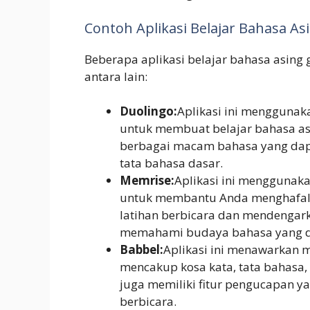
Contoh Aplikasi Belajar Bahasa As
Beberapa aplikasi belajar bahasa asing g
antara lain:
Duolingo:
Aplikasi ini mengguna
untuk membuat belajar bahasa as
berbagai macam bahasa yang dapa
tata bahasa dasar.
Memrise:
Aplikasi ini menggunak
untuk membantu Anda menghafal 
latihan berbicara dan mendengar
memahami budaya bahasa yang di
Babbel:
Aplikasi ini menawarkan 
mencakup kosa kata, tata bahasa,
juga memiliki fitur pengucapan
berbicara.