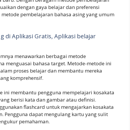
esuaikan dengan gaya belajar dan preferensi
apa metode pembelajaran bahasa asing yang umum
i Aplikasi Gratis, Aplikasi belajar
umumnya menawarkan berbagai metode
 menguasai bahasa target. Metode-metode ini
dalam proses belajar dan membantu mereka
ang komprehensif.
e ini membantu pengguna mempelajari kosakata
ng berisi kata dan gambar atau definisi.
nggunakan flashcard untuk mengajarkan kosakata
n. Pengguna dapat mengulang kartu yang sulit
 mengukur pemahaman.