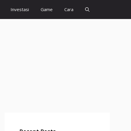
Investasi
Game
Cara