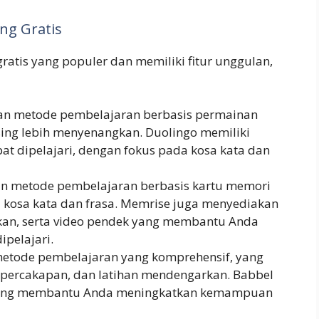
ing Gratis
ratis yang populer dan memiliki fitur unggulan,
kan metode pembelajaran berbasis permainan
ing lebih menyenangkan. Duolingo memiliki
t dipelajari, dengan fokus pada kosa kata dan
an metode pembelajaran berbasis kartu memori
kosa kata dan frasa. Memrise juga menyediakan
kan, serta video pendek yang membantu Anda
pelajari.
metode pembelajaran yang komprehensif, yang
 percakapan, dan latihan mendengarkan. Babbel
 yang membantu Anda meningkatkan kemampuan