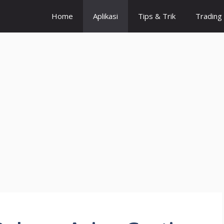
Home
Aplikasi
Tips & Trik
Trading