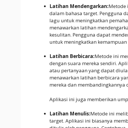
Latihan Mendengarkan:
Metode 
dalam bahasa target. Pengguna d
lagu untuk meningkatkan pemaha
menawarkan latihan mendengarkan
kesulitan. Pengguna dapat mende
untuk meningkatkan kemampuan 
Latihan Berbicara:
Metode ini me
dengan suara mereka sendiri. Apli
atau pertanyaan yang dapat diula
menawarkan latihan berbicara 
mereka dan membandingkannya de
Aplikasi ini juga memberikan ump
Latihan Menulis:
Metode ini meli
target. Aplikasi ini biasanya mem
ditulis oleh pengguna. Contohnya,